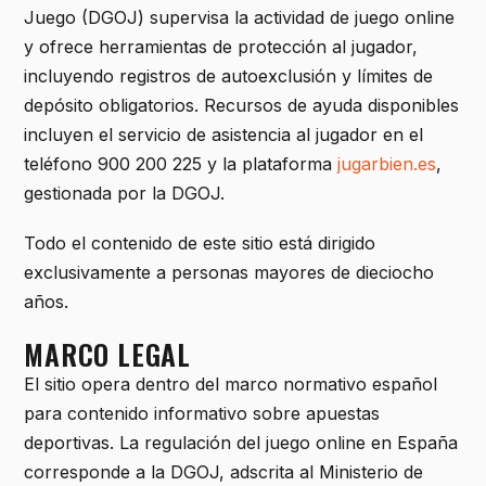
Juego (DGOJ) supervisa la actividad de juego online
y ofrece herramientas de protección al jugador,
incluyendo registros de autoexclusión y límites de
depósito obligatorios. Recursos de ayuda disponibles
incluyen el servicio de asistencia al jugador en el
teléfono 900 200 225 y la plataforma
jugarbien.es
,
gestionada por la DGOJ.
Todo el contenido de este sitio está dirigido
exclusivamente a personas mayores de dieciocho
años.
MARCO LEGAL
El sitio opera dentro del marco normativo español
para contenido informativo sobre apuestas
deportivas. La regulación del juego online en España
corresponde a la DGOJ, adscrita al Ministerio de