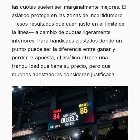
las cuotas suelen ser marginalmente mejores. El
asiático protege en las zonas de incertidumbre
—esos resultados que caen justo en el límite de
la línea— a cambio de cuotas ligeramente
inferiores. Para hándicaps ajustados donde un
punto puede ser la diferencia entre ganar y
perder la apuesta, el asiático ofrece una
tranquilidad que tiene su precio, pero que
muchos apostadores consideran justificada.