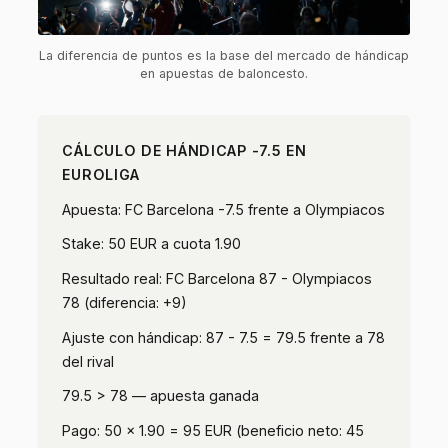
La diferencia de puntos es la base del mercado de hándicap
en apuestas de baloncesto.
CÁLCULO DE HÁNDICAP -7.5 EN
EUROLIGA
Apuesta: FC Barcelona -7.5 frente a Olympiacos
Stake: 50 EUR a cuota 1.90
Resultado real: FC Barcelona 87 - Olympiacos
78 (diferencia: +9)
Ajuste con hándicap: 87 - 7.5 = 79.5 frente a 78
del rival
79.5 > 78 — apuesta ganada
Pago: 50 x 1.90 = 95 EUR (beneficio neto: 45