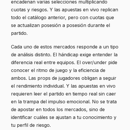
encadenan varias selecciones multiplicando
cuotas y riesgos. Y las apuestas en vivo replican
todo el catálogo anterior, pero con cuotas que
se actualizan posesión a posesión durante el
partido.
Cada uno de estos mercados responde a un tipo
de análisis distinto. El hándicap exige entender la
diferencia real entre equipos. El over/under pide
conocer el ritmo de juego y la eficiencia de
ambos. Las props de jugadores obligan a seguir
el rendimiento individual. Y las apuestas en vivo
requieren leer el partido en tiempo real sin caer
en la trampa del impulso emocional. No se trata
de apostar en todos los mercados, sino de
identificar cuáles se ajustan a tu conocimiento y
tu perfil de riesgo.