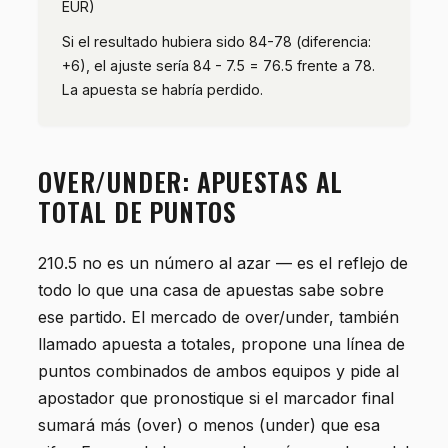
EUR)
Si el resultado hubiera sido 84-78 (diferencia:
+6), el ajuste sería 84 - 7.5 = 76.5 frente a 78.
La apuesta se habría perdido.
OVER/UNDER: APUESTAS AL
TOTAL DE PUNTOS
210.5 no es un número al azar — es el reflejo de
todo lo que una casa de apuestas sabe sobre
ese partido. El mercado de over/under, también
llamado apuesta a totales, propone una línea de
puntos combinados de ambos equipos y pide al
apostador que pronostique si el marcador final
sumará más (over) o menos (under) que esa