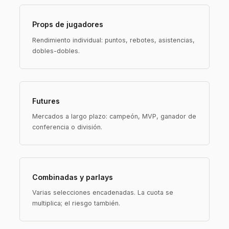
Props de jugadores
Rendimiento individual: puntos, rebotes, asistencias,
dobles-dobles.
Futures
Mercados a largo plazo: campeón, MVP, ganador de
conferencia o división.
Combinadas y parlays
Varias selecciones encadenadas. La cuota se
multiplica; el riesgo también.