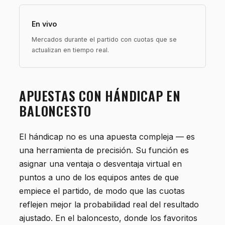
En vivo
Mercados durante el partido con cuotas que se
actualizan en tiempo real.
APUESTAS CON HÁNDICAP EN
BALONCESTO
El hándicap no es una apuesta compleja — es
una herramienta de precisión. Su función es
asignar una ventaja o desventaja virtual en
puntos a uno de los equipos antes de que
empiece el partido, de modo que las cuotas
reflejen mejor la probabilidad real del resultado
ajustado. En el baloncesto, donde los favoritos