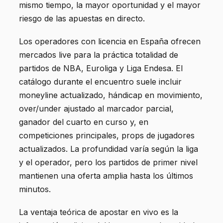
mismo tiempo, la mayor oportunidad y el mayor
riesgo de las apuestas en directo.
Los operadores con licencia en España ofrecen
mercados live para la práctica totalidad de
partidos de NBA, Euroliga y Liga Endesa. El
catálogo durante el encuentro suele incluir
moneyline actualizado, hándicap en movimiento,
over/under ajustado al marcador parcial,
ganador del cuarto en curso y, en
competiciones principales, props de jugadores
actualizados. La profundidad varía según la liga
y el operador, pero los partidos de primer nivel
mantienen una oferta amplia hasta los últimos
minutos.
La ventaja teórica de apostar en vivo es la