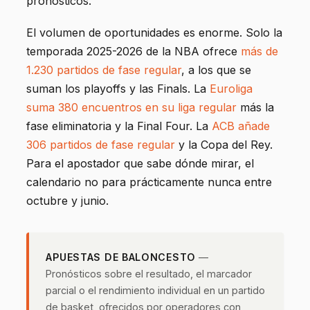
pronósticos.
El volumen de oportunidades es enorme. Solo la
temporada 2025-2026 de la NBA ofrece
más de
1.230 partidos de fase regular
, a los que se
suman los playoffs y las Finals. La
Euroliga
suma 380 encuentros en su liga regular
más la
fase eliminatoria y la Final Four. La
ACB añade
306 partidos de fase regular
y la Copa del Rey.
Para el apostador que sabe dónde mirar, el
calendario no para prácticamente nunca entre
octubre y junio.
APUESTAS DE BALONCESTO
—
Pronósticos sobre el resultado, el marcador
parcial o el rendimiento individual en un partido
de basket, ofrecidos por operadores con