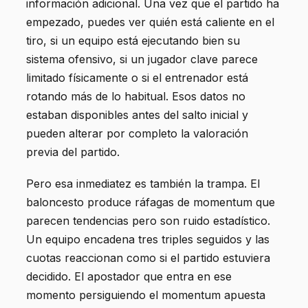
información adicional. Una vez que el partido ha
empezado, puedes ver quién está caliente en el
tiro, si un equipo está ejecutando bien su
sistema ofensivo, si un jugador clave parece
limitado físicamente o si el entrenador está
rotando más de lo habitual. Esos datos no
estaban disponibles antes del salto inicial y
pueden alterar por completo la valoración
previa del partido.
Pero esa inmediatez es también la trampa. El
baloncesto produce ráfagas de momentum que
parecen tendencias pero son ruido estadístico.
Un equipo encadena tres triples seguidos y las
cuotas reaccionan como si el partido estuviera
decidido. El apostador que entra en ese
momento persiguiendo el momentum apuesta