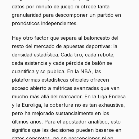
datos por minuto de juego ni ofrece tanta
granularidad para descomponer un partido en
pronósticos independientes.
Hay otro factor que separa al baloncesto del
resto del mercado de apuestas deportivas: la
densidad estadística. Cada tiro, cada rebote,
cada asistencia y cada pérdida de balón se
cuantifica y se publica. En la NBA, las
plataformas estadísticas oficiales ofrecen
acceso abierto a métricas avanzadas que van
mucho más allá del marcador. En la Liga Endesa
y la Euroliga, la cobertura no es tan exhaustiva,
pero ha mejorado sustancialmente en los
últimos años. Para el apostador analítico, esto
significa que las decisiones pueden basarse en
datos concretos, no en percepciones ni en