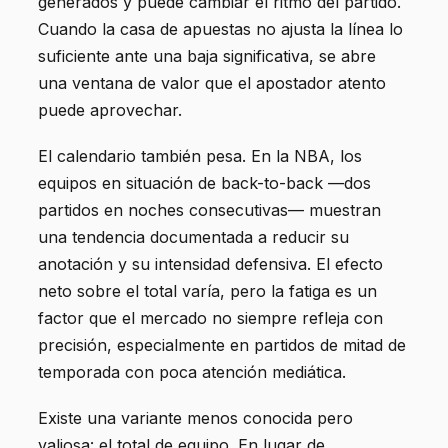
generados y puede cambiar el ritmo del partido.
Cuando la casa de apuestas no ajusta la línea lo
suficiente ante una baja significativa, se abre
una ventana de valor que el apostador atento
puede aprovechar.
El calendario también pesa. En la NBA, los
equipos en situación de back-to-back —dos
partidos en noches consecutivas— muestran
una tendencia documentada a reducir su
anotación y su intensidad defensiva. El efecto
neto sobre el total varía, pero la fatiga es un
factor que el mercado no siempre refleja con
precisión, especialmente en partidos de mitad de
temporada con poca atención mediática.
Existe una variante menos conocida pero
valiosa: el total de equipo. En lugar de