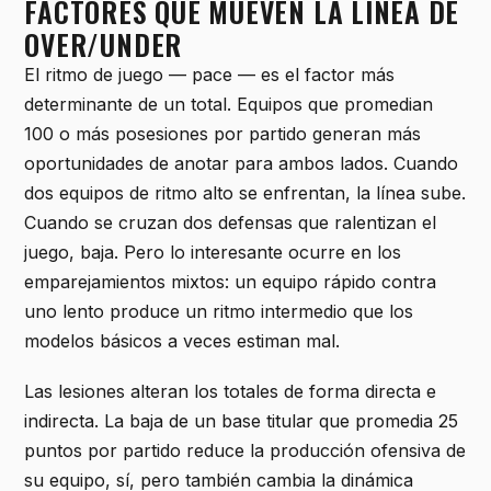
FACTORES QUE MUEVEN LA LÍNEA DE
OVER/UNDER
El ritmo de juego — pace — es el factor más
determinante de un total. Equipos que promedian
100 o más posesiones por partido generan más
oportunidades de anotar para ambos lados. Cuando
dos equipos de ritmo alto se enfrentan, la línea sube.
Cuando se cruzan dos defensas que ralentizan el
juego, baja. Pero lo interesante ocurre en los
emparejamientos mixtos: un equipo rápido contra
uno lento produce un ritmo intermedio que los
modelos básicos a veces estiman mal.
Las lesiones alteran los totales de forma directa e
indirecta. La baja de un base titular que promedia 25
puntos por partido reduce la producción ofensiva de
su equipo, sí, pero también cambia la dinámica