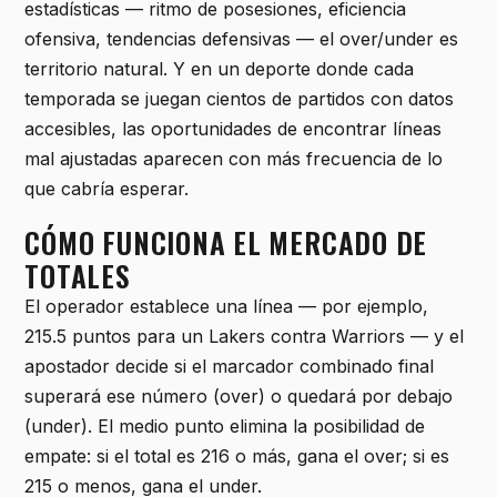
estadísticas — ritmo de posesiones, eficiencia
ofensiva, tendencias defensivas — el over/under es
territorio natural. Y en un deporte donde cada
temporada se juegan cientos de partidos con datos
accesibles, las oportunidades de encontrar líneas
mal ajustadas aparecen con más frecuencia de lo
que cabría esperar.
CÓMO FUNCIONA EL MERCADO DE
TOTALES
El operador establece una línea — por ejemplo,
215.5 puntos para un Lakers contra Warriors — y el
apostador decide si el marcador combinado final
superará ese número (over) o quedará por debajo
(under). El medio punto elimina la posibilidad de
empate: si el total es 216 o más, gana el over; si es
215 o menos, gana el under.