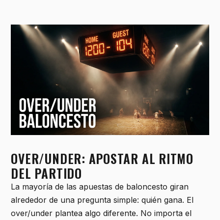
OVER/UNDER: APOSTAR AL RITMO
DEL PARTIDO
La mayoría de las apuestas de baloncesto giran
alrededor de una pregunta simple: quién gana. El
over/under plantea algo diferente. No importa el