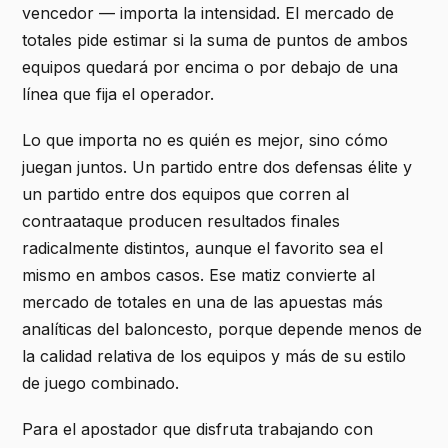
vencedor — importa la intensidad. El mercado de
totales pide estimar si la suma de puntos de ambos
equipos quedará por encima o por debajo de una
línea que fija el operador.
Lo que importa no es quién es mejor, sino cómo
juegan juntos. Un partido entre dos defensas élite y
un partido entre dos equipos que corren al
contraataque producen resultados finales
radicalmente distintos, aunque el favorito sea el
mismo en ambos casos. Ese matiz convierte al
mercado de totales en una de las apuestas más
analíticas del baloncesto, porque depende menos de
la calidad relativa de los equipos y más de su estilo
de juego combinado.
Para el apostador que disfruta trabajando con