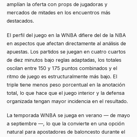
amplían la oferta con props de jugadoras y
mercados de mitades en los encuentros más
destacados.
El perfil del juego en la WNBA difiere del de la NBA
en aspectos que afectan directamente al análisis de
apuestas. Los partidos se juegan en cuatro cuartos
de diez minutos bajo reglas adaptadas, los totales
oscilan entre 150 y 175 puntos combinados y el
ritmo de juego es estructuralmente más bajo. El
triple tiene menos peso porcentual en la anotación
total, lo que hace que el juego interior y la defensa
organizada tengan mayor incidencia en el resultado.
La temporada WNBA se juega en verano — de mayo
a septiembre —, lo que la convierte en una opción
natural para apostadores de baloncesto durante el