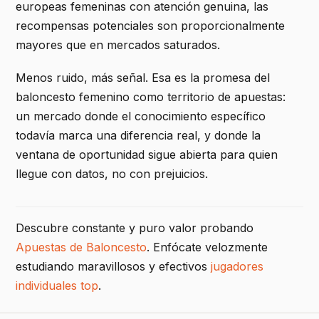
europeas femeninas con atención genuina, las
recompensas potenciales son proporcionalmente
mayores que en mercados saturados.
Menos ruido, más señal. Esa es la promesa del
baloncesto femenino como territorio de apuestas:
un mercado donde el conocimiento específico
todavía marca una diferencia real, y donde la
ventana de oportunidad sigue abierta para quien
llegue con datos, no con prejuicios.
Descubre constante y puro valor probando
Apuestas de Baloncesto
. Enfócate velozmente
estudiando maravillosos y efectivos
jugadores
individuales top
.